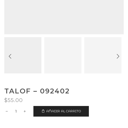
TALOF – 092402
$
55.00
AÑADIR AL CARRITO
TALOF
-