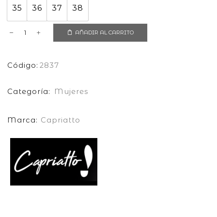
35
36
37
38
AÑADIR AL CARRITO
Bota
-
Código:
2837
Caricia
Categoría:
Mujeres
2837
cantidad
Marca:
Capriatto
DESCRIPCIÓN