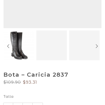
Bota – Caricia 2837
El
El
$
109.90
$
93.31
precio
precio
original
actual
era:
es:
Talla
$109.90.
$93.31.